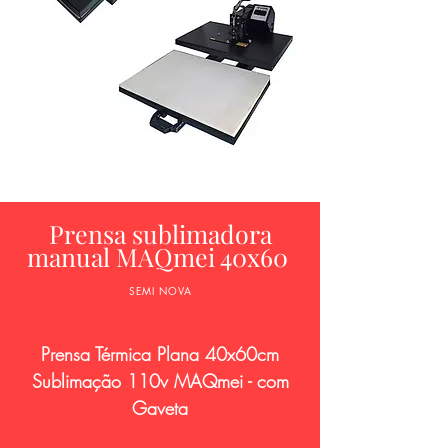
Prensa sublimadora
manual MAQmei 40x60
SEMI NOVA
Prensa Térmica Plana 40x60cm
Sublimação 110v MAQmei - com
Gaveta