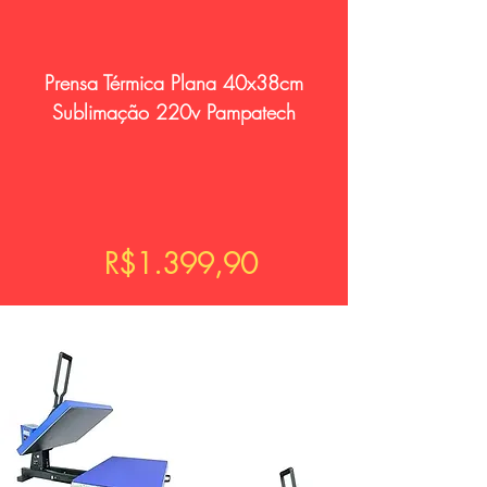
Prensa Térmica Plana 40x38cm
Sublimação 220v Pampatech
R$1.399,90